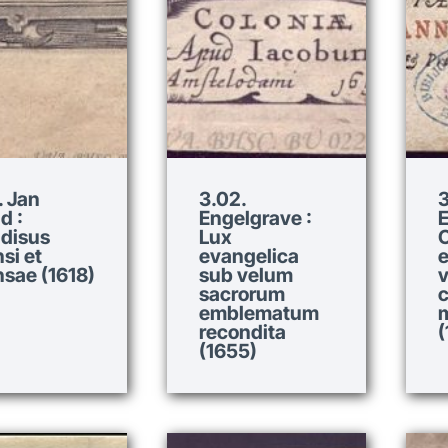
. Jan
3.02.
3
d :
Engelgrave :
E
disus
Lux
si et
evangelica
sae (1618)
sub velum
v
sacrorum
c
emblematum
recondita
(
(1655)