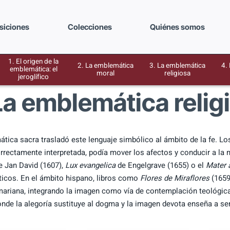
siciones
Colecciones
Quiénes somos
1. El origen de la
2. La emblemática
3. La emblemática
4.
emblemática: el
moral
religiosa
jeroglífico
La emblemática relig
tica sacra trasladó este lenguaje simbólico al ámbito de la fe. Los
rrectamente interpretada, podía mover los afectos y conducir a la 
 Jan David (1607),
Lux evangelica
de Engelgrave (1655) o el
Mater 
icos. En el ámbito hispano, libros como
Flores de Miraflores
(1659)
ariana, integrando la imagen como vía de contemplación teológica
onde la alegoría sustituye al dogma y la imagen devota enseña a sent