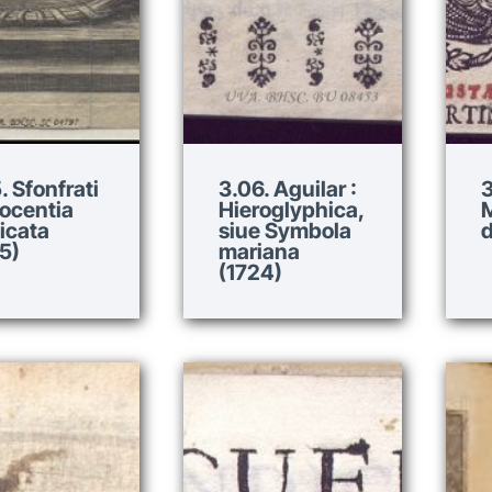
. Sfonfrati
3.06. Aguilar :
3
nocentia
Hieroglyphica,
M
icata
siue Symbola
d
5)
mariana
(1724)