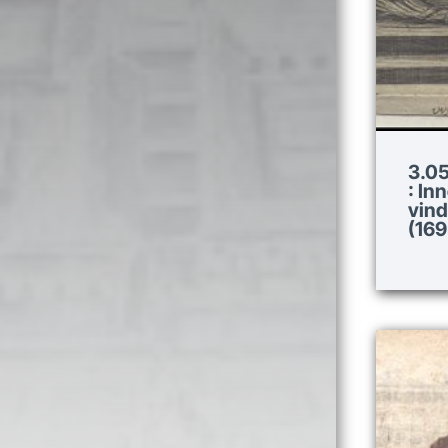
3.05
: In
vind
(169