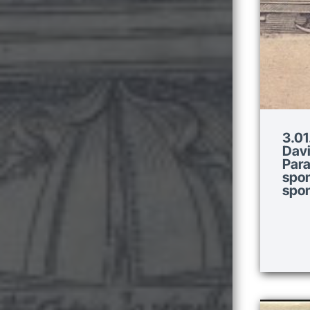
3.01
Davi
Para
spon
spon