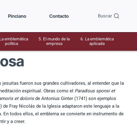
Buscar
Pinciano
Contacto
 La emblemática
5. El mundo de la
6. La emblemática
política
empresa
aplicada
iosa
 jesuitas fueron sus grandes cultivadores, al entender que la
meditación espiritual. Obras como el
Paradisus sponsi et
amoris et doloris
de Antonius Ginter (1741) son ejemplos
 de Fray Nicolás de la Iglesia adaptaron este lenguaje a la
. En todos ellos, el emblema se convierte en instrumento de
ir y a creer.