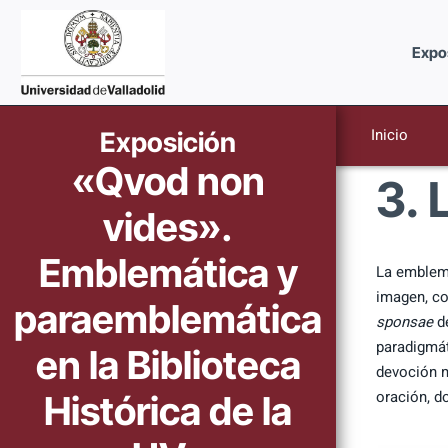
Saltar
al
Expo
contenido
Inicio
Exposición
«Qvod non
3. 
vides».
Emblemática y
La emblemá
imagen, co
paraemblemática
sponsae
de
paradigmát
en la Biblioteca
devoción m
oración, d
Histórica de la