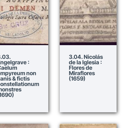
.03.
3.04. Nicolás
ngelgrave :
de la Iglesia :
Caelum
Flores de
empyreum non
Miraflores
anis & fictis
(1659)
onstellationum
monstres
1690)