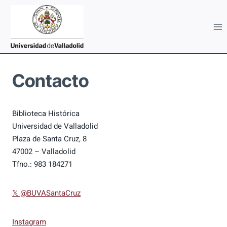
Saltar
al
contenido
Contacto
Biblioteca Histórica
Universidad de Valladolid
Plaza de Santa Cruz, 8
47002 – Valladolid
Tfno.: 983 184271
𝕏 @BUVASantaCruz
Instagram