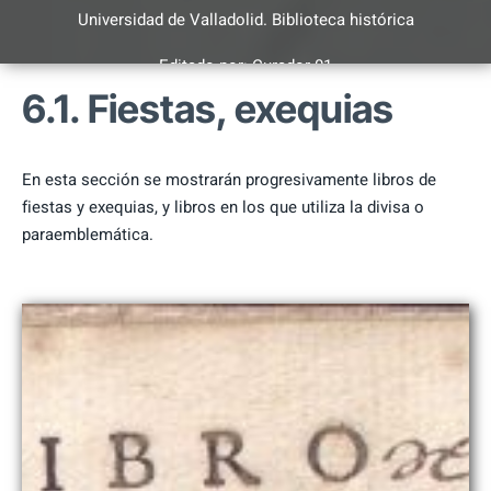
Universidad de Valladolid. Biblioteca histórica
Editado por:
Curador 01
6.1. Fiestas, exequias
Emblemática y paraemblemática
Ver otras Exposiciones
En esta sección se mostrarán progresivamente libros de
fiestas y exequias, y libros en los que utiliza la divisa o
paraemblemática.