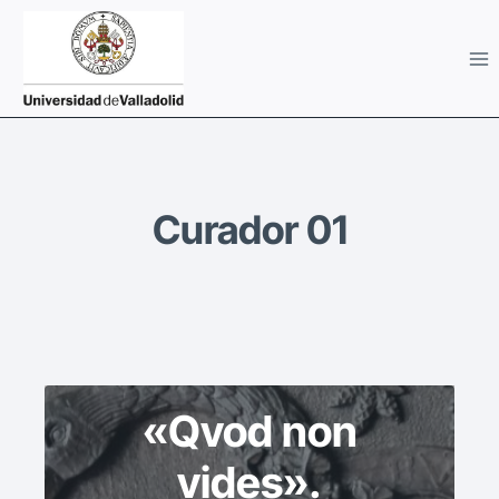
Saltar
al
contenido
Curador 01
«Qvod non
vides».