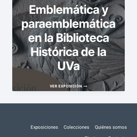
Emblemática y
paraemblemática
en la Biblioteca
Histórica de la
UVa
«QVOD
VER EXPOSICIÓN
NON
VIDES».
EMBLEMÁTICA
Y
Exposiciones
Colecciones
Quiénes somos
PARAEMBLEMÁTICA
EN