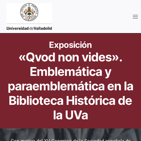
Saltar
al
contenido
Imagen
Exposición
2527
«Qvod non vides».
Emblemática y
paraemblemática en la
Biblioteca Histórica de
la UVa