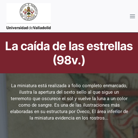
Saltar
al
contenido
Imagen
La caída de las estrellas
(98v.)
La miniatura está realizada a folio completo enmarcado,
ilustra la apertura del sexto sello al que sigue un
terremoto que oscurece el sol y vuelve la luna a un color
como de sangre. Es una de las ilustraciones más
elaboradas en su estructura por Oveco, El área inferior de
la miniatura evidencia en los rostros...