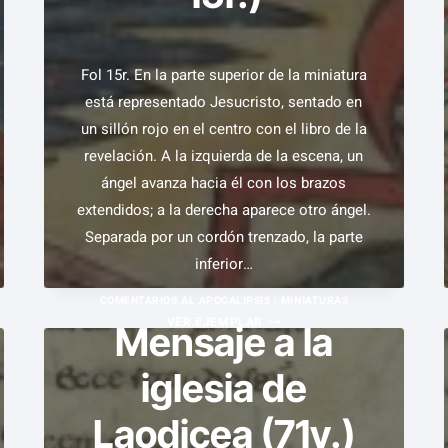
Fol 15r. En la parte superior de la miniatura
está representado Jesucristo, sentado en
un sillón rojo en el centro con el libro de la
revelación. A la izquierda de la escena, un
ángel avanza hacia él con los brazos
extendidos; a la derecha aparece otro ángel.
Separada por un cordón trenzado, la parte
inferior…
COMENTARIOS AL APOCALIPSIS
|
MINIATURAS
LA
VER EJEMPLAR
Mensaje a la
REVELACIÓN
iglesia de
A
SAN
Laodicea (71v.)
JUAN