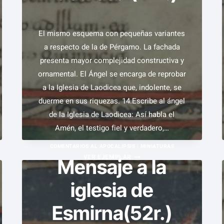
(FOL.
15R.)
El mismo esquema con pequeñas variantes
a respecto de la de Pérgamo. La fachada
presenta mayor complejidad constructiva y
ornamental. El Ángel se encarga de reprobar
a la Iglesia de Laodicea que, indolente, se
duerme en sus riquezas. 14.Escribe al ángel
de la Iglesia de Laodicea: Así habla el
Amén, el testigo fiel y verdadero,…
COMENTARIOS AL APOCALIPSIS
|
MINIATURAS
MENSAJE
VER EJEMPLAR
Mensaje a la
A
iglesia de
LA
IGLESIA
Esmirna(52r.)
DE
LAODICEA