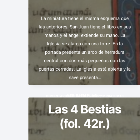
BESTIA
(43V.)
La miniatura tiene el misma esquema que
las anteriores, San Juan tiene el libro en sus
manos y el ángel extiende su mano. La
Iglesia se alarga con una torre. En la
portada presenta un arco de herradura
central con dos más pequeños con las
puertas cerradas. La iglesia está abierta y la
nave presenta…
MENSAJE
VER EJEMPLAR
COMENTARIOS AL APOCALIPSIS
|
MINIATURAS
A
Las 4 Bestias
LA
(fol. 42r.)
IGLESIA
DE
TIATIRA