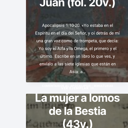
Juan (fol. 20v.)
Apocalipsis 1:10-20. «Yo estaba en el
Espíritu en el día del Señor, y oí detrás de mí
una gran voz como de trompeta, que decía:
Yo soy el Alfa y la Omega, el primero y el
último. Escribe en un libro lo que ves, y
envíalo a las siete iglesias que están en
Asia: a…
COMENTARIOS AL APOCALIPSIS
|
MINIATURAS
VISIÓN
VER EJEMPLAR
La mujer a lomos
DE
DIOS
de la Bestia
Y
ENCARGO
(43v.)
A