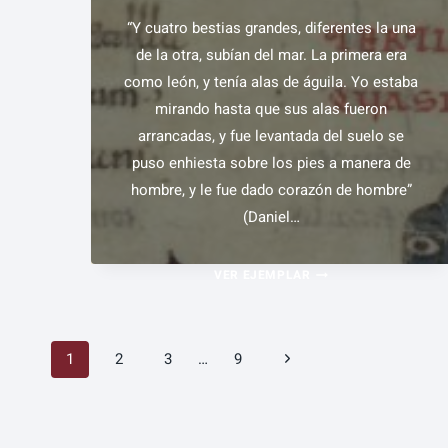
(59V.)
“Y cuatro bestias grandes, diferentes la una
de la otra, subían del mar. La primera era
como león, y tenía alas de águila. Yo estaba
mirando hasta que sus alas fueron
arrancadas, y fue levantada del suelo se
puso enhiesta sobre los pies a manera de
hombre, y le fue dado corazón de hombre”
(Daniel…
LAS
VER EJEMPLAR
4
BESTIAS
Navegación
(FOL.
Siguiente
1
2
3
…
9
42R.)
página
de