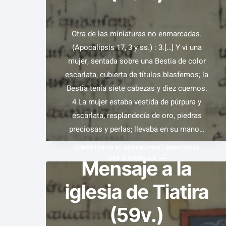
SAN
JUAN
Otra de las miniaturas no enmarcadas.
(FOL.
(Apocalipsis 17, 3 y ss.) : 3.[…] Y vi una
20V.)
mujer, sentada sobre una Bestia de color
escarlata, cubierta de títulos blasfemos; la
Bestia tenía siete cabezas y diez cuernos.
4.La mujer estaba vestida de púrpura y
escarlata, resplandecía de oro, piedras
preciosas y perlas; llevaba en su mano…
COMENTARIOS AL APOCALIPSIS
|
MINIATURAS
LA
VER EJEMPLAR
Mensaje a la
MUJER
iglesia de Tiatira
A
LOMOS
(59v.)
DE
LA