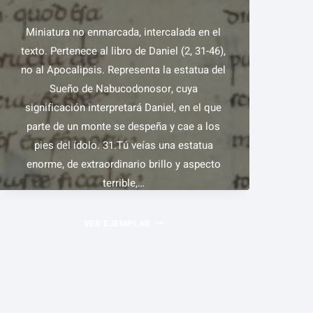
(66V.)
Miniatura no enmarcada, intercalada en el
texto. Pertenece al libro de Daniel (2, 31-46),
no al Apocalipsis. Representa la estatua del
Sueño de Nabucodonosor, cuya
significación interpretará Daniel, en el que
parte de un monte se despeña y cae a los
pies del ídolo. 31.Tú veías una estatua
enorme, de extraordinario brillo y aspecto
terrible,…
LA
VER EJEMPLAR
ESTATUA
DE
NABUCODONOSOR
(FOL.