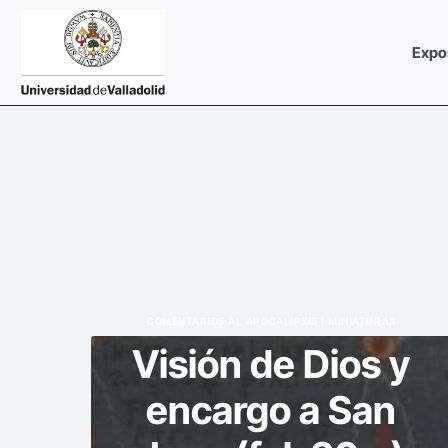
Saltar
al
Expo
contenido
COMENTARIOS AL APOCALIPSIS
|
MINIATURAS
Visión de Dios y
encargo a San