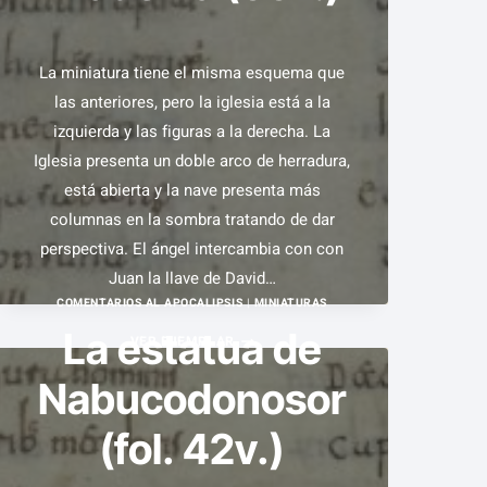
La miniatura tiene el misma esquema que
las anteriores, pero la iglesia está a la
izquierda y las figuras a la derecha. La
Iglesia presenta un doble arco de herradura,
está abierta y la nave presenta más
columnas en la sombra tratando de dar
perspectiva. El ángel intercambia con con
Juan la llave de David…
COMENTARIOS AL APOCALIPSIS
|
MINIATURAS
La estatua de
MENSAJE
VER EJEMPLAR
A
Nabucodonosor
LA
IGLESIA
(fol. 42v.)
DE
FILADELFIA