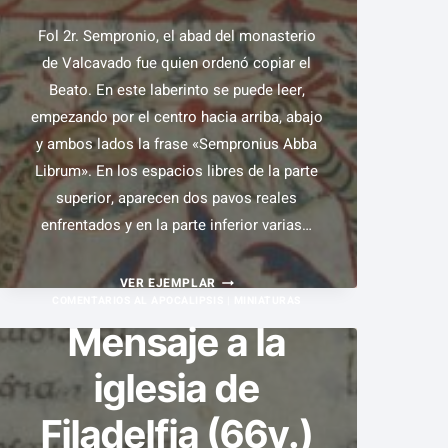
Fol 2r. Sempronio, el abad del monasterio
de Valcavado fue quien ordenó copiar el
Beato. En este laberinto se puede leer,
empezando por el centro hacia arriba, abajo
y ambos lados la frase «Sempronius Abba
Librum». En los espacios libres de la parte
superior, aparecen dos pavos reales
enfrentados y en la parte inferior varias…
EL
VER EJEMPLAR
COMENTARIOS AL APOCALIPSIS
|
MINIATURAS
LABERINTO
Mensaje a la
(FOL.
2R.)
iglesia de
Filadelfia (66v.)