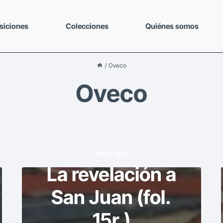
siciones
Colecciones
Quiénes somos
/
Oveco
Oveco
MINIATURAS
La revelación a
San Juan (fol.
15r.)