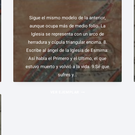
(71V.)
Sigue el mismo modelo de la anterior,
aunque ocupa más de medio folio. La
Iglesia se representa con un arco de
herradura y cúpula triangular encima. 8.
Escribe al ángel de la Iglesia de Esmirna:
Así habla el Primero y el Ultimo, el que
estuvo muerto y volvió a la vida. 9.Sé que
sufres y…
MENSAJE
VER EJEMPLAR
A
LA
IGLESIA
DE
ESMIRNA(52R.)