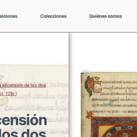
siciones
Colecciones
Quiénes somos
a ascensión de los dos
ol. 128r.)
censión
los dos