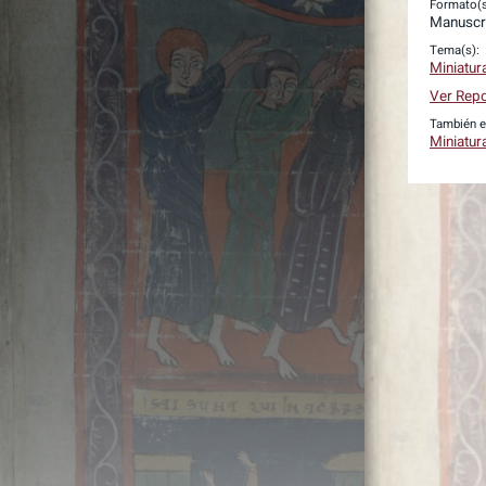
Formato(s
Manuscr
Tema(s):
Miniatur
Ver Repo
También e
Miniatur