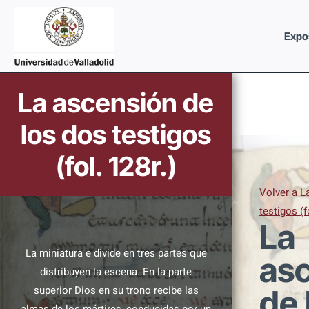
Saltar
al
Expo
contenido
Imagen
La ascensión de
los dos testigos
(fol. 128r.)
Volver a L
testigos (f
La
La miniatura e divide en tres partes que
as
distribuyen la escena. En la parte
superior Dios en su trono recibe las
de 