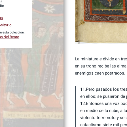
):
ito
as
sitorio
n esta colección:
as del Beato
La miniatura e divide en tre
en su trono recibe las alma
enemigos caen postrados. En
11.Pero pasados los tres
en ellos; se pusieron de
12.Entonces una voz pode
en medio de la nube, a 
violento terremoto y se 
cataclismo siete mil per