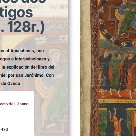
tigos
l. 128r.)
s al Apocalipsis, con
́logos e interpolaciones y
la explicación del libro del
niel por san Jerónimo. Con
s de Oveco
eato de Liébana
 433