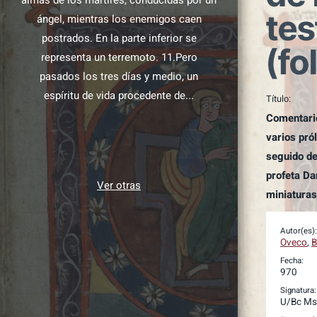
almas de los mártires, conducidas por un
tes
ángel, mientras los enemigos caen
postrados. En la parte inferior se
(fo
representa un terremoto. 11.Pero
pasados los tres días y medio, un
espíritu de vida procedente de...
Título:
Comentario
varios pro
seguido de 
profeta Da
Ver otras
miniatura
Autor(es):
Oveco
,
B
Fecha:
970
Signatura:
U/Bc Ms