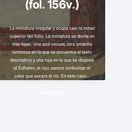
(fol. 156v.)
(FOL.
154R.)
La miniatura irregular y ocupa casi la mitad
superior del folio. La miniatura se divide en
tres fajas. Una azul oscura, otra amarilla
luminosa en la que se encuentra el texto
descriptivo y una roja en la que se dispone
el Éufrates, el rojo parece simbolizar el
calor que secará el río. En este caso…
EL
VER EJEMPLAR
SEXTO
ÁNGEL
DERRAMA
SU