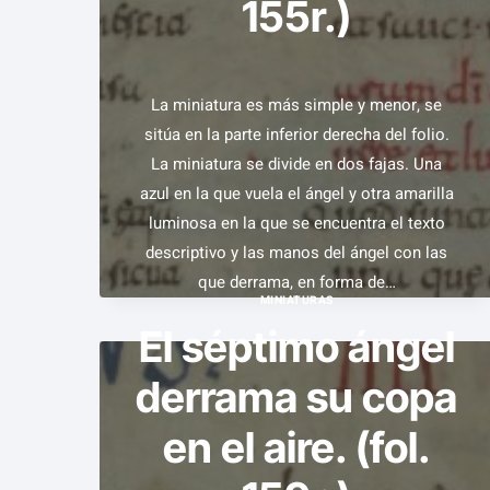
155r.)
152R.)
La miniatura es más simple y menor, se
sitúa en la parte inferior derecha del folio.
La miniatura se divide en dos fajas. Una
azul en la que vuela el ángel y otra amarilla
luminosa en la que se encuentra el texto
descriptivo y las manos del ángel con las
que derrama, en forma de…
MINIATURAS
El séptimo ángel
EL
VER EJEMPLAR
CUARTO
derrama su copa
ÁNGEL
en el aire. (fol.
DERRAMA
SU