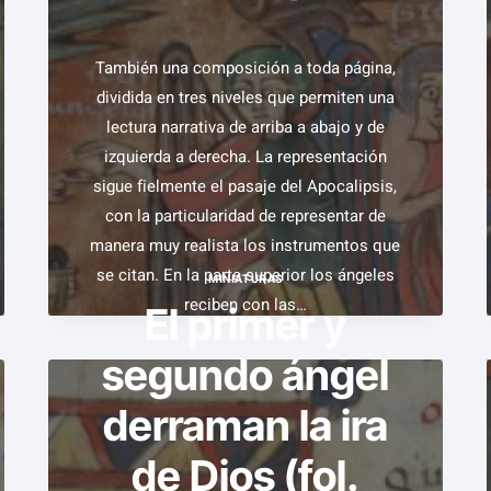
También una composición a toda página,
dividida en tres niveles que permiten una
lectura narrativa de arriba a abajo y de
izquierda a derecha. La representación
sigue fielmente el pasaje del Apocalipsis,
con la particularidad de representar de
manera muy realista los instrumentos que
se citan. En la parte superior los ángeles
MINIATURAS
reciben con las…
El primer y
segundo ángel
LA
VER EJEMPLAR
SIEGA
derraman la ira
Y
LA
de Dios (fol.
VENDIMIA