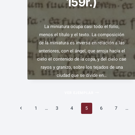
159r.)
COPA
SOBRE
EL
SOL
La miniatura ocupa casi todo el folio,
(FOL.
menos el título y el texto. La composición
155R.)
de la miniatura es inversa en relación a las
anteriores, con el ángel, que arroja hacia el
cielo el contenido de la copa, y del cielo cae
rayos y granizo, sobre los tejados de una
ciudad que se divide en…
EL
VER EJEMPLAR
SÉPTIMO
Navegación
Página
1
…
3
4
5
6
7
…
ÁNGEL
DERRAMA
anterior
de
SU
COPA