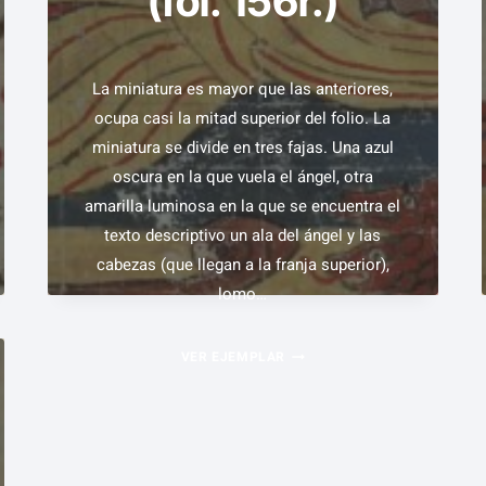
(fol. 156r.)
ÁNGEL
DERRAMAN
LA
La miniatura es mayor que las anteriores,
IRA
ocupa casi la mitad superior del folio. La
DE
miniatura se divide en tres fajas. Una azul
DIOS
oscura en la que vuela el ángel, otra
(FOL.
amarilla luminosa en la que se encuentra el
153V.)
texto descriptivo un ala del ángel y las
cabezas (que llegan a la franja superior),
lomo…
EL
VER EJEMPLAR
QUINTO
ÁNGEL
DERRAMA
SU