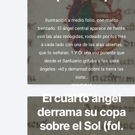
EVANGELIO
ETERNO
Ilustración a medio folio, con marco
Y
trenzado. El ángel central aparece de frente,
LA
con las alas recogidas, rodeado por los tres
CAÍDA
a cada lado con una de las alas abiertas,
DE
que lo señalan. 1.Y Oí una voz potente que
BABILONIA
desde el Santuario gritaba a los siete
(FOL.
ángeles: «Id y derramad sobre la tierra las
147R.)
siete…
MINIATURAS
El cuarto ángel
MANDATO
VER EJEMPLAR
A
derrama su copa
LOS
SIETE
sobre el Sol (fol.
ÁNGELES
(FOL.