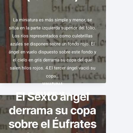
DEL
TEMPLO
(FOL.
La miniatura es más simple y menor, se
151R.)
sitúa en la parte izquierda superior del folio.
Los ríos representados como culebrillas
azules se disponen sobre un fondo rojo. El
ángel en vuelo dispuesto sobre este fondo y
el cielo en gris derrama su copa del que
salen hilos rojos. 4.El tercer ángel vació su
copa…
MINIATURAS
El Sexto ángel
EL
VER EJEMPLAR
TERCER
derrama su copa
ÁNGEL
DERRAMA
sobre el Éufrates
SU
COPA