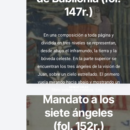
147r.)
En una composición a toda página y
dividida en tres niveles se representan,
desde abajo el inframundo, la tierra y la
bóveda celeste. En la parte superior se
encuentran los tres ángeles de la visión de
Juan, sobre un cielo estrellado. El primero
vuela mirando hacia abajo y mostrando un
MINIATURAS
libro sobre su cabeza. Los…
Mandato a los
EL
VER EJEMPLAR
siete ángeles
ÁNGEL
(fol. 152r.)
ANUNCIA
EL