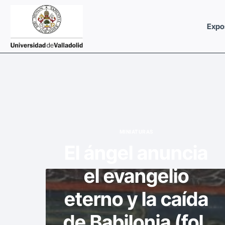
Saltar
al
Expo
contenido
MINIATURAS
El ángel anuncia
el evangelio
eterno y la caída
de Babilonia (fol.