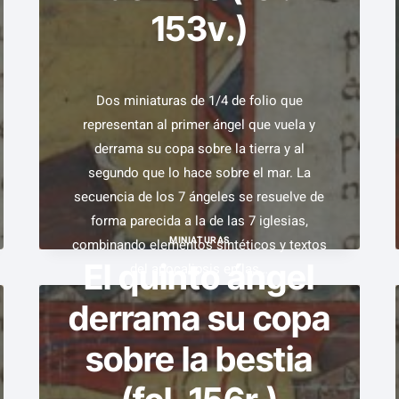
153v.)
(FOL.
148V.)
Dos miniaturas de 1/4 de folio que
representan al primer ángel que vuela y
derrama su copa sobre la tierra y al
segundo que lo hace sobre el mar. La
secuencia de los 7 ángeles se resuelve de
forma parecida a la de las 7 iglesias,
MINIATURAS
combinando elementos sintéticos y textos
El quinto ángel
del apocalipsis en las…
derrama su copa
EL
VER EJEMPLAR
PRIMER
sobre la bestia
Y
SEGUNDO