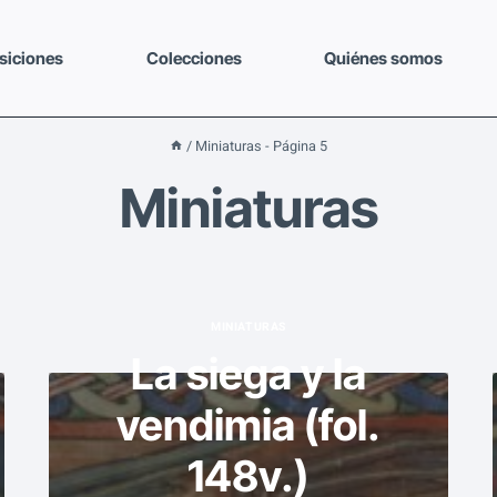
siciones
Colecciones
Quiénes somos
/
Miniaturas
- Página 5
Miniaturas
MINIATURAS
La siega y la
vendimia (fol.
148v.)