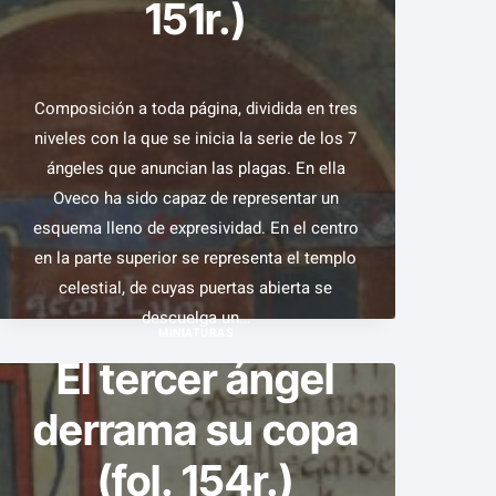
151r.)
Composición a toda página, dividida en tres
niveles con la que se inicia la serie de los 7
ángeles que anuncian las plagas. En ella
Oveco ha sido capaz de representar un
esquema lleno de expresividad. En el centro
en la parte superior se representa el templo
celestial, de cuyas puertas abierta se
descuelga un…
MINIATURAS
El tercer ángel
LOS
VER EJEMPLAR
SIETE
derrama su copa
ÁNGELES
(fol. 154r.)
SALEN